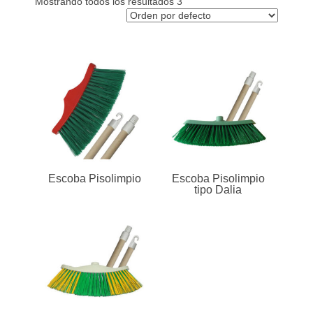
Mostrando todos los resultados 3
o
.
c
o
m
.
c
o
Escoba Pisolimpio
Escoba Pisolimpio
tipo Dalia