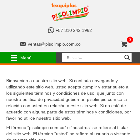
+
+57 310 242 1962
5
0
7
v
ventas@pisolimpio.com.co
3
e
1
n
Menú
0
t
2
a
4
s
2
Bienvenido a nuestro sitio web. Si continúa navegando y
@
1
utilizando este sitio web, usted acepta cumplir y estar sujeto a
p
9
los siguientes términos y condiciones de uso, que junto con
i
6
nuestra política de privacidad gobiernan pisolimpio.com.co la
s
2
relación con usted en relación a este sitio web. Si no está de
o
acuerdo con alguna parte de estos términos y condiciones, por
l
favor no utilice nuestro sitio web.
i
m
El término “pisolimpio.com.co” o “nosotros” se refiere al titular
p
del sitio web. El término “usted” se refiere al usuario o visitante
i