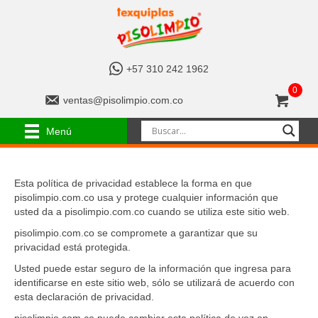
+
+57 310 242 1962
5
0
7
v
ventas@pisolimpio.com.co
3
e
1
n
Menú
0
t
2
a
4
s
2
Esta política de privacidad establece la forma en que
@
1
pisolimpio.com.co usa y protege cualquier información que
p
9
usted da a pisolimpio.com.co cuando se utiliza este sitio web.
i
6
s
pisolimpio.com.co se compromete a garantizar que su
2
o
privacidad está protegida.
l
Usted puede estar seguro de la información que ingresa para
i
identificarse en este sitio web, sólo se utilizará de acuerdo con
m
esta declaración de privacidad.
p
i