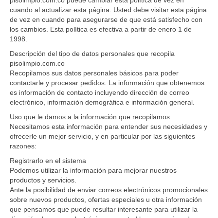
pisolimpio.com.co puede cambiar esta política de vez en
o
cuando al actualizar esta página. Usted debe visitar esta página
.
de vez en cuando para asegurarse de que está satisfecho con
c
los cambios. Esta política es efectiva a partir de enero 1 de
o
1998.
m
Descripción del tipo de datos personales que recopila
.
pisolimpio.com.co
c
Recopilamos sus datos personales básicos para poder
o
contactarle y procesar pedidos. La información que obtenemos
es información de contacto incluyendo dirección de correo
electrónico, información demográfica e información general.
Uso que le damos a la información que recopilamos
Necesitamos esta información para entender sus necesidades y
ofrecerle un mejor servicio, y en particular por las siguientes
razones:
Registrarlo en el sistema
Podemos utilizar la información para mejorar nuestros
productos y servicios.
Ante la posibilidad de enviar correos electrónicos promocionales
sobre nuevos productos, ofertas especiales u otra información
que pensamos que puede resultar interesante para utilizar la