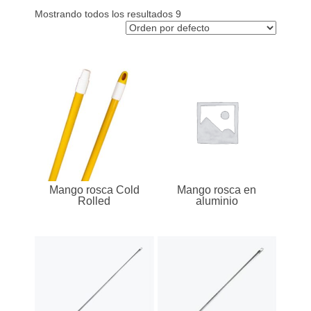
o
Mostrando todos los resultados 9
.
c
o
m
.
c
o
Mango rosca Cold
Mango rosca en
Rolled
aluminio