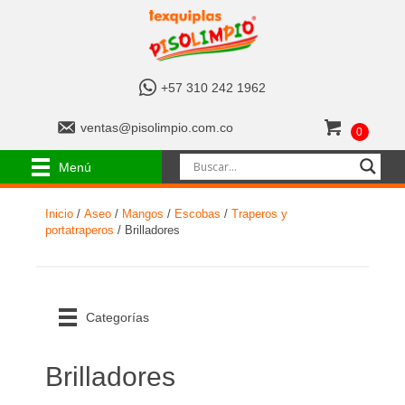
+
+57 310 242 1962
5
7
v
ventas@pisolimpio.com.co
0
3
e
1
n
Menú
0
t
2
a
4
Inicio
/
Aseo
/
Mangos
/
Escobas
/
Traperos y
s
2
portatraperos
/ Brilladores
@
1
p
9
i
6
s
2
o
Categorías
l
i
m
Brilladores
p
i