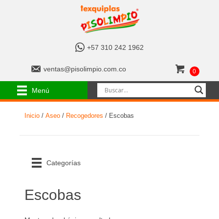
+
+57 310 242 1962
5
7
v
ventas@pisolimpio.com.co
0
3
e
1
n
Menú
0
t
2
a
4
Inicio
/
Aseo
/
Recogedores
/ Escobas
s
2
@
1
p
9
i
6
s
Categorías
2
o
l
i
Escobas
m
p
i