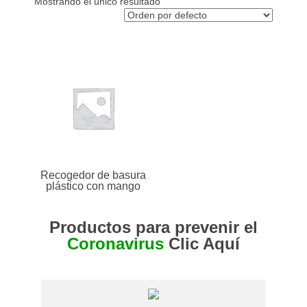
Mostrando el único resultado
o
.
c
o
m
.
c
o
Recogedor de basura
plástico con mango
Productos para prevenir el
Coronavirus
Clic Aquí