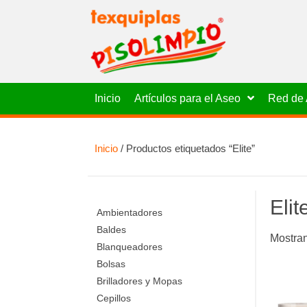
Inicio
Artículos para el Aseo
Red de 
Inicio
/ Productos etiquetados “Elite”
Elit
Ambientadores
Baldes
Mostran
Blanqueadores
Bolsas
Brilladores y Mopas
Cepillos