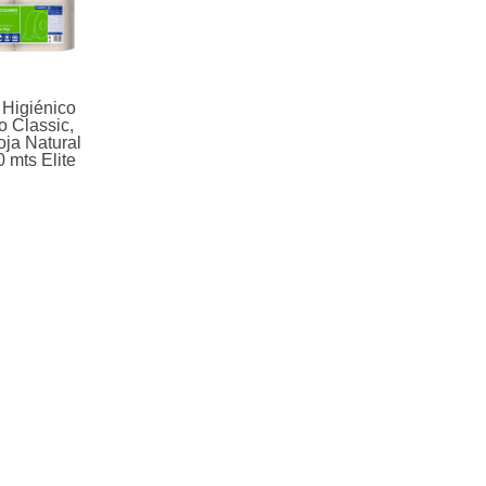
.
c
o
 Higiénico
 Classic,
ja Natural
 mts Elite