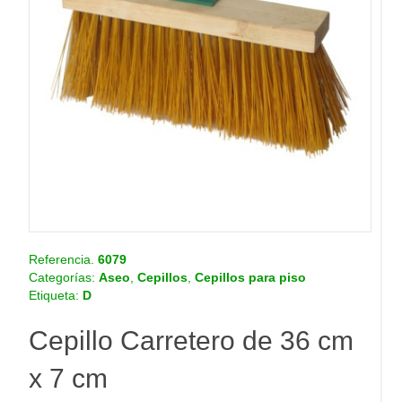
o
.
c
o
m
.
c
o
Referencia.
6079
Categorías:
Aseo
,
Cepillos
,
Cepillos para piso
Etiqueta:
D
Cepillo Carretero de 36 cm
x 7 cm