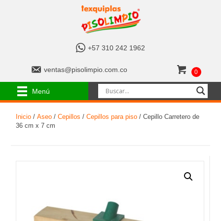
+
+57 310 242 1962
5
7
v
ventas@pisolimpio.com.co
0
3
e
1
n
Menú
0
t
2
a
4
Inicio
/
Aseo
/
Cepillos
/
Cepillos para piso
/ Cepillo Carretero de
s
2
36 cm x 7 cm
@
1
p
9
i
6
s
2
o
l
i
m
p
i