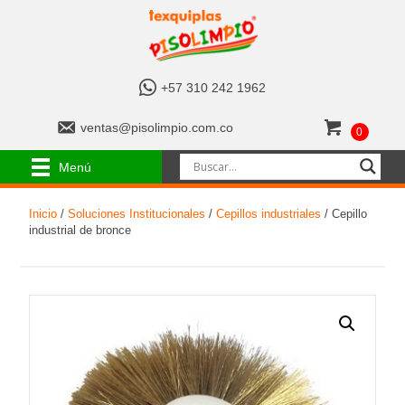
+
+57 310 242 1962
5
7
v
ventas@pisolimpio.com.co
0
3
e
1
n
Menú
0
t
2
a
4
Inicio
/
Soluciones Institucionales
/
Cepillos industriales
/ Cepillo
s
2
industrial de bronce
@
1
p
9
i
6
s
2
o
l
i
m
p
i