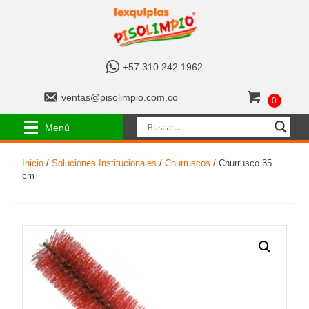
+
+57 310 242 1962
5
7
v
ventas@pisolimpio.com.co
0
3
e
1
n
Menú
0
t
2
a
4
Inicio
/
Soluciones Institucionales
/
Churruscos
/ Churrusco 35
s
2
cm
@
1
p
9
i
6
s
2
o
l
i
m
p
i