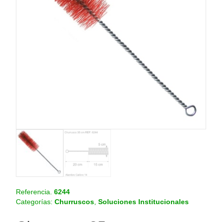
o
.
c
o
m
.
c
o
Referencia.
6244
Categorías:
Churruscos
,
Soluciones Institucionales