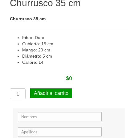
Churrusco 35 cm
Churrusco 35 cm
Fibra: Dura
Cubierto: 15 cm
Mango: 20 cm
Diámetro: 5 cm
Calibre: 14
$
0
Churrusco
Añadir al carrito
35
cm
cantidad