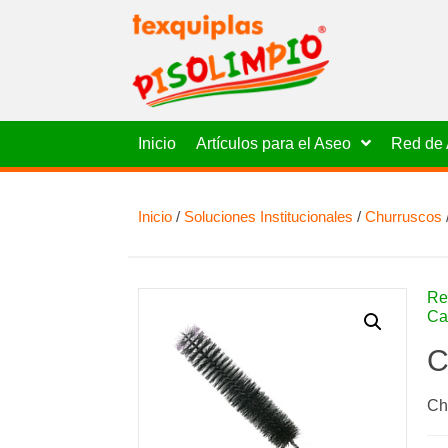
Inicio
Artículos para el Aseo
Red de 
Inicio
/
Soluciones Institucionales
/
Churruscos
Re
Ca
C
Ch