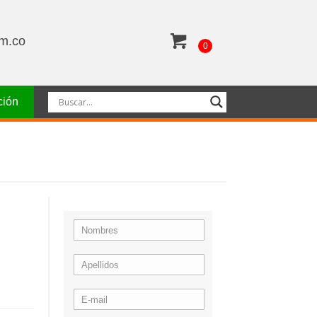
om.co
0
ción