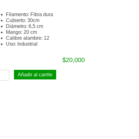
.
c
o
Filamento: Fibra dura
Cubierto: 30cm
Diámetro: 6,5 cm
Mango: 20 cm
Calibre alambre: 12
Uso: Industrial
$
20,000
urrusco
Añadir al carrito
m
ntidad