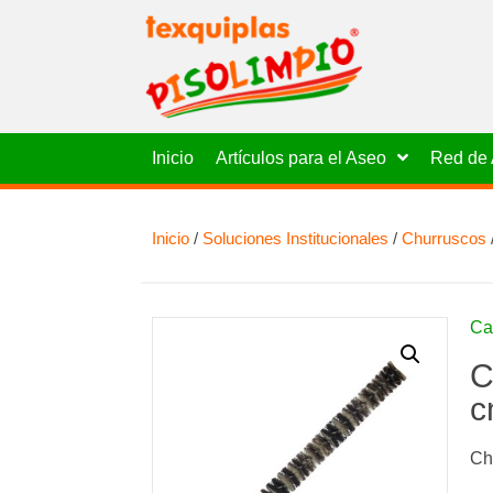
Inicio
Artículos para el Aseo
Red de 
Inicio
/
Soluciones Institucionales
/
Churruscos
Ca
C
c
Ch