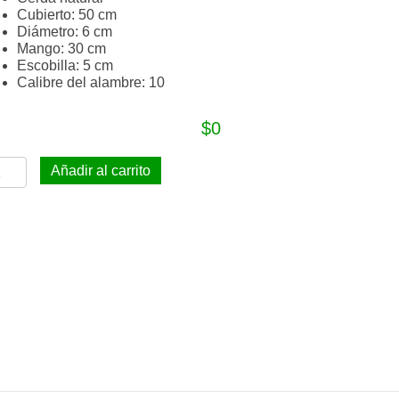
.
Cubierto: 50 cm
c
Diámetro: 6 cm
o
Mango: 30 cm
Escobilla: 5 cm
Calibre del alambre: 10
$
0
urrusco
Añadir al carrito
boratorio
ande
m
ntidad