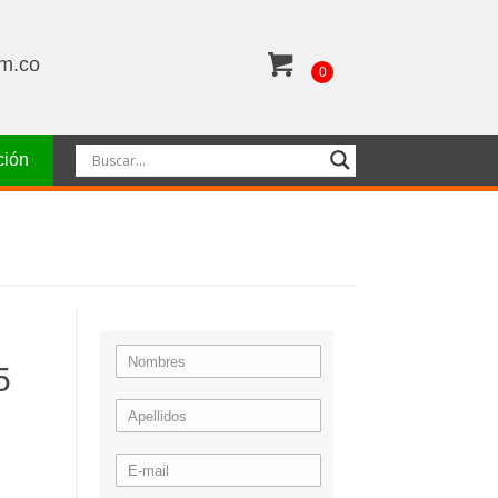
om.co
0
ción
5