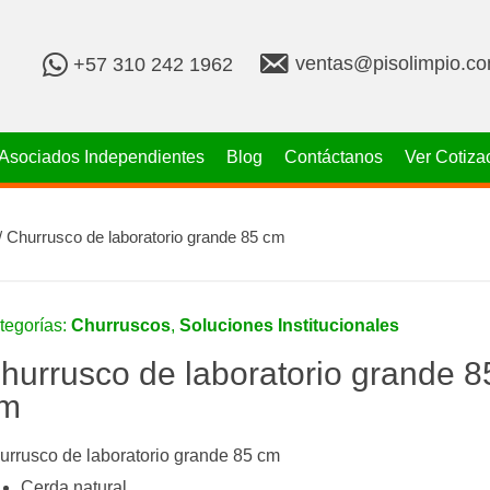
v
+
ventas@pisolimpio.c
+57 310 242 1962
e
5
n
7
t
3
a
1
Asociados Independientes
Blog
Contáctanos
Ver Cotiza
s
0
@
2
p
4
i
2
/ Churrusco de laboratorio grande 85 cm
s
1
o
9
l
6
i
2
tegorías:
Churruscos
,
Soluciones Institucionales
m
p
hurrusco de laboratorio grande 8
i
o
m
.
c
o
urrusco de laboratorio grande 85 cm
m
Cerda natural