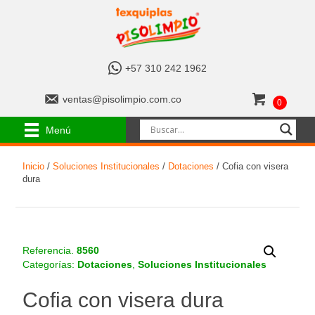
+
+57 310 242 1962
5
7
v
ventas@pisolimpio.com.co
0
3
e
1
n
Menú
0
t
2
a
4
Inicio
/
Soluciones Institucionales
/
Dotaciones
/ Cofia con visera
s
2
dura
@
1
p
9
i
6
s
2
o
Referencia.
8560
l
Categorías:
Dotaciones
,
Soluciones Institucionales
i
m
Cofia con visera dura
p
i