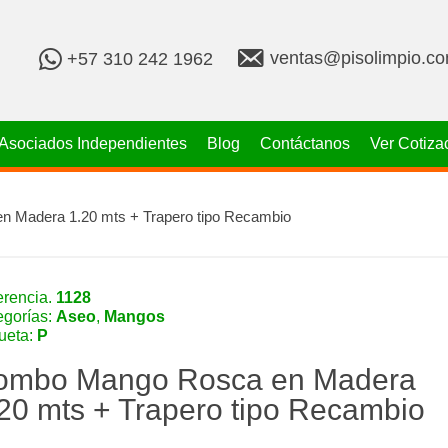
v
+
ventas@pisolimpio.c
+57 310 242 1962
e
5
n
7
t
3
a
1
Asociados Independientes
Blog
Contáctanos
Ver Cotiza
s
0
@
2
p
4
i
2
 Madera 1.20 mts + Trapero tipo Recambio
s
1
o
9
l
6
i
2
erencia.
1128
m
egorías:
Aseo
,
Mangos
p
queta:
P
i
o
ombo Mango Rosca en Madera
.
c
20 mts + Trapero tipo Recambio
o
m