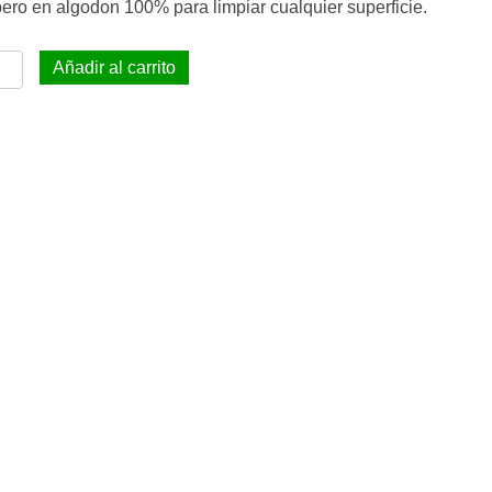
.
ero en algodon 100% para limpiar cualquier superficie.
c
o
mbo
Añadir al carrito
ngo
ca
era
0
pero
ambio
tidad