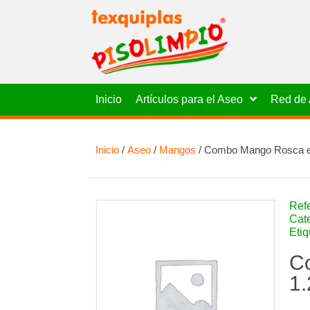
Inicio
Artículos para el Aseo
Red de 
Inicio
/
Aseo
/
Mangos
/ Combo Mango Rosca en
Ref
Cat
Eti
C
1.