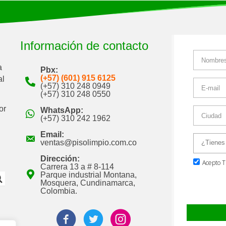
Información de contacto
a
Pbx:
(+57) (601) 915 6125
al
(+57) 310 248 0949
(+57) 310 248 0550
or
WhatsApp:
(+57) 310 242 1962
Email:
ventas@pisolimpio.com.co
Dirección:
Carrera 13 a # 8-114
Parque industrial Montana,
Mosquera, Cundinamarca,
Colombia.