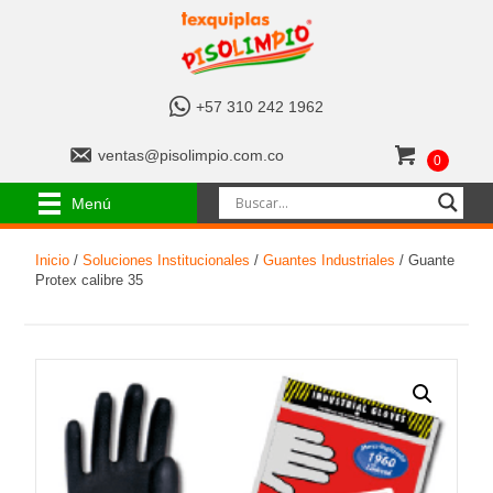
+
+57 310 242 1962
5
7
v
ventas@pisolimpio.com.co
0
3
e
1
n
Menú
0
t
2
a
4
Inicio
/
Soluciones Institucionales
/
Guantes Industriales
/ Guante
s
2
Protex calibre 35
@
1
p
9
i
6
s
2
o
l
i
m
p
i