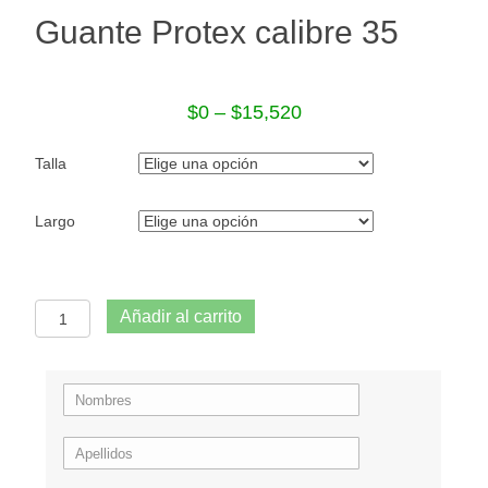
Guante Protex calibre 35
$
0
–
$
15,520
Talla
Largo
Guante
Añadir al carrito
Protex
calibre
35
cantidad