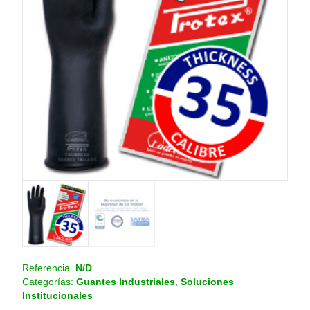
o
.
c
o
m
.
c
o
Referencia.
N/D
Categorías:
Guantes Industriales
,
Soluciones
Institucionales