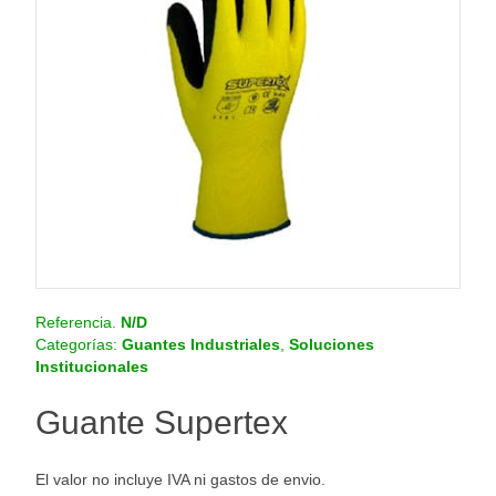
o
.
c
o
m
.
c
o
Referencia.
N/D
Categorías:
Guantes Industriales
,
Soluciones
Institucionales
Guante Supertex
El valor no incluye IVA ni gastos de envio.