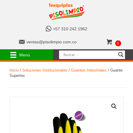
+
+57 310 242 1962
5
7
v
ventas@pisolimpio.com.co
0
3
e
1
n
Menú
0
t
2
a
4
Inicio
/
Soluciones Institucionales
/
Guantes Industriales
/ Guante
s
2
Supertex
@
1
p
9
i
6
s
2
o
l
i
m
p
i