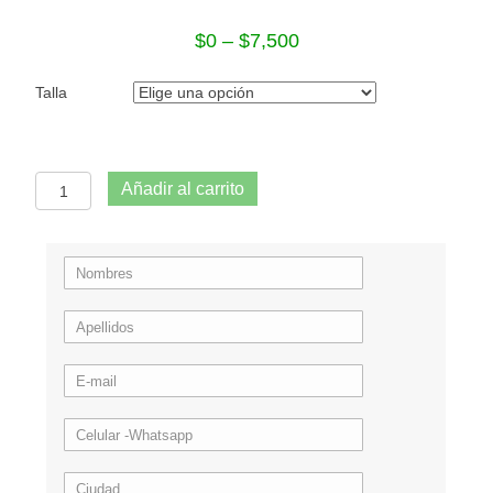
$
0
–
$
7,500
Talla
Guante
Añadir al carrito
Supertex
cantidad