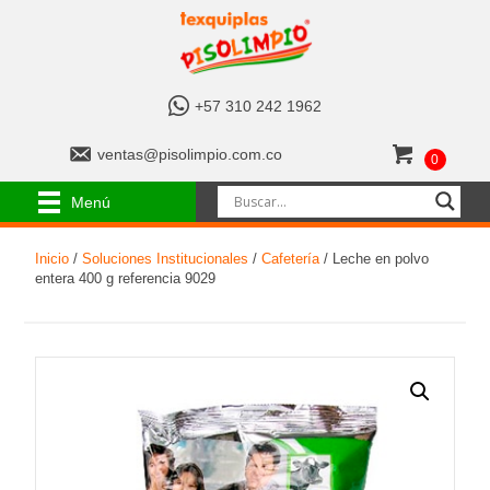
+
+57 310 242 1962
5
7
v
ventas@pisolimpio.com.co
0
3
e
1
n
Menú
0
t
2
a
4
Inicio
/
Soluciones Institucionales
/
Cafetería
/ Leche en polvo
s
2
entera 400 g referencia 9029
@
1
p
9
i
6
s
2
o
l
i
m
p
i