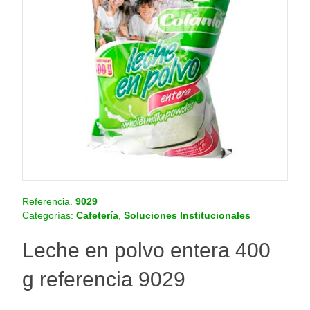
o
.
c
o
m
.
c
o
Referencia.
9029
Categorías:
Cafetería
,
Soluciones Institucionales
Leche en polvo entera 400
g referencia 9029