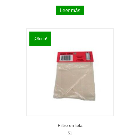
Leer más
¡Oferta!
Filtro en tela
$
1