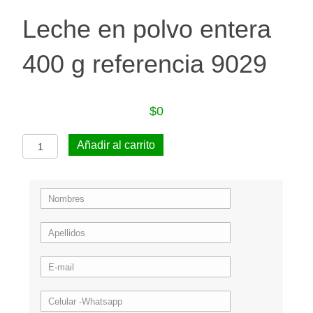
Leche en polvo entera
400 g referencia 9029
$
0
Leche
Añadir al carrito
en
polvo
entera
400
g
referencia
9029
cantidad