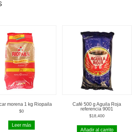
s
car morena 1 kg Riopaila
Café 500 g Aguila Roja
referencia 9001
$
0
$
18,400
Leer más
Añadir al carrito