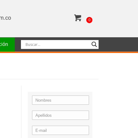
om.co
0
ción