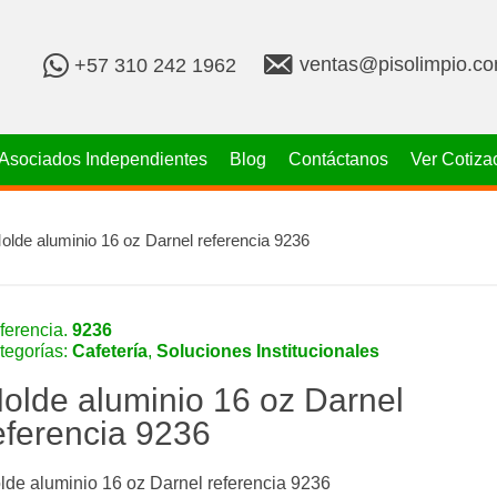
v
+
ventas@pisolimpio.c
+57 310 242 1962
e
5
n
7
t
3
a
1
Asociados Independientes
Blog
Contáctanos
Ver Cotiza
s
0
@
2
p
4
i
2
olde aluminio 16 oz Darnel referencia 9236
s
1
o
9
l
6
i
2
ferencia.
9236
m
tegorías:
Cafetería
,
Soluciones Institucionales
p
i
olde aluminio 16 oz Darnel
o
.
eferencia 9236
c
o
m
lde aluminio 16 oz Darnel referencia 9236