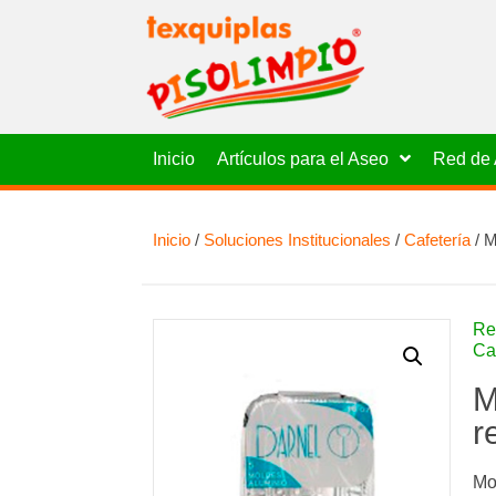
Inicio
Artículos para el Aseo
Red de 
Inicio
/
Soluciones Institucionales
/
Cafetería
/ M
Re
Ca
M
r
Mo