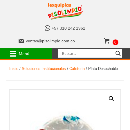
+
+57 310 242 1962
5
7
v
ventas@pisolimpio.com.co
0
3
e
1
n
Menú
0
t
2
a
4
Inicio
/
Soluciones Institucionales
/
Cafetería
/ Plato Desechable
s
2
@
1
p
9
i
6
s
2
o
l
i
m
p
i