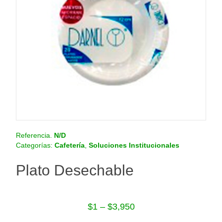
o
.
c
o
m
.
c
o
Referencia.
N/D
Categorías:
Cafetería
,
Soluciones Institucionales
Plato Desechable
$
1
–
$
3,950