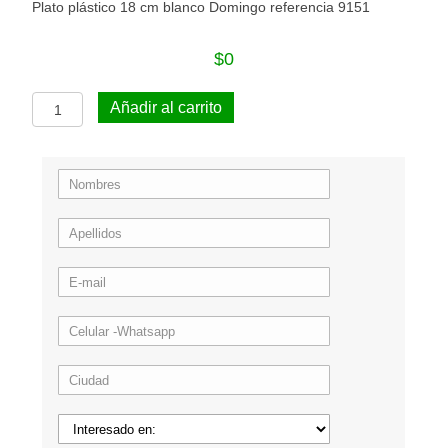
Plato plástico 18 cm blanco Domingo referencia 9151
$
0
Plato
Añadir al carrito
plástico
18
cm
blanco
Domingo
referencia
9151
cantidad