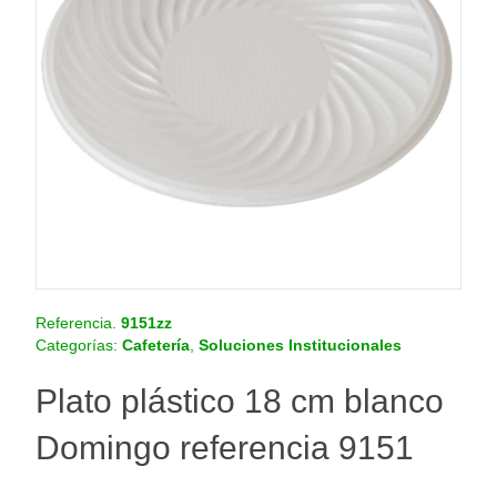
o
.
c
o
m
.
c
o
Referencia.
9151zz
Categorías:
Cafetería
,
Soluciones Institucionales
Plato plástico 18 cm blanco
Domingo referencia 9151