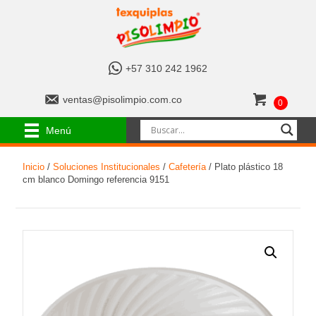
+
+57 310 242 1962
5
7
v
ventas@pisolimpio.com.co
0
3
e
1
n
Menú
0
t
2
a
4
Inicio
/
Soluciones Institucionales
/
Cafetería
/ Plato plástico 18
s
2
cm blanco Domingo referencia 9151
@
1
p
9
i
6
s
2
o
l
i
m
p
i