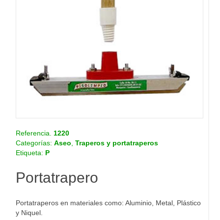
o
.
c
o
m
.
c
o
Referencia.
1220
Categorías:
Aseo
,
Traperos y portatraperos
Etiqueta:
P
Portatrapero
Portatraperos en materiales como: Aluminio, Metal, Plástico
y Niquel.