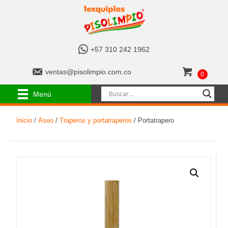
+
+57 310 242 1962
5
7
v
ventas@pisolimpio.com.co
0
3
e
1
n
Menú
0
t
2
a
4
Inicio
/
Aseo
/
Traperos y portatraperos
/ Portatrapero
s
2
@
1
p
9
i
6
s
2
o
l
i
m
p
i