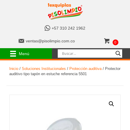
+
+57 310 242 1962
5
7
v
ventas@pisolimpio.com.co
0
3
e
1
n
Menú
0
t
2
a
4
Inicio
/
Soluciones Institucionales
/
Protección auditiva
/ Protector
s
2
auditivo tipo tapón en estuche referencia 5501
@
1
p
9
i
6
s
2
o
l
i
m
p
i