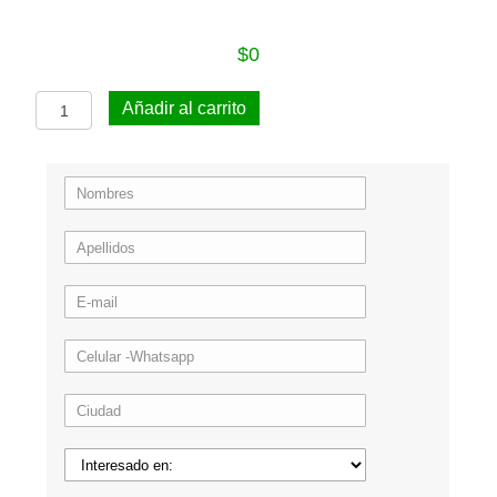
$
0
Protector
Añadir al carrito
auditivo
tipo
tapón
en
estuche
referencia
5501
cantidad