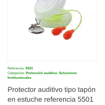
o
.
c
o
m
.
c
o
Referencia.
5501
Categorías:
Protección auditiva
,
Soluciones
Institucionales
Protector auditivo tipo tapón
en estuche referencia 5501