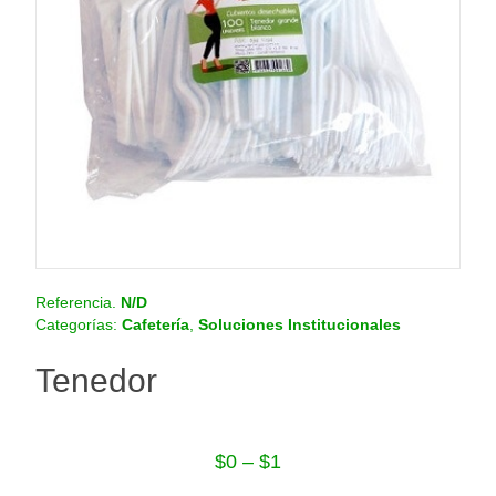
o
.
c
o
m
.
c
o
Referencia.
N/D
Categorías:
Cafetería
,
Soluciones Institucionales
Tenedor
$
0
–
$
1