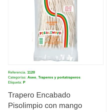
o
.
c
o
m
.
c
o
Referencia.
1120
Categorías:
Aseo
,
Traperos y portatraperos
Etiqueta:
P
Trapero Encabado
Pisolimpio con mango