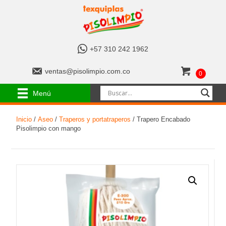
+
+57 310 242 1962
5
7
v
ventas@pisolimpio.com.co
0
3
e
1
n
Menú
0
t
2
a
4
Inicio
/
Aseo
/
Traperos y portatraperos
/ Trapero Encabado
s
2
Pisolimpio con mango
@
1
p
9
i
6
s
2
o
l
i
m
p
i