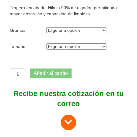
Trapero encabado. Hilaza 90% de algodón permitiendo
mayor absorción y capacidad de limpieza.
Gramos
Tamaño
Trapero
Añadir al carrito
Encabado
Pisolimpio
con
Recibe nuestra cotización en tu
mango
correo
cantidad