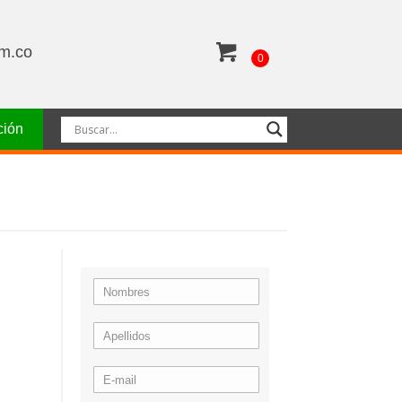
om.co
0
ción