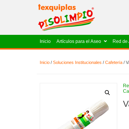
Inicio
Artículos para el Aseo
Red de 
Inicio
/
Soluciones Institucionales
/
Cafetería
/ V
Re
Ca
V