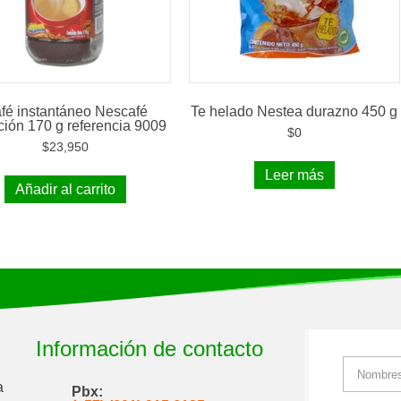
fé instantáneo Nescafé
Te helado Nestea durazno 450 g
ción 170 g referencia 9009
$
0
$
23,950
Leer más
Añadir al carrito
Información de contacto
a
Pbx: