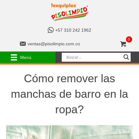
+
+57 310 242 1962
5
0
7
v
ventas@pisolimpio.com.co
3
e
1
n
Menú
0
t
2
a
4
s
Cómo remover las
2
@
1
p
manchas de barro en la
9
i
6
s
2
o
ropa?
l
i
m
p
i