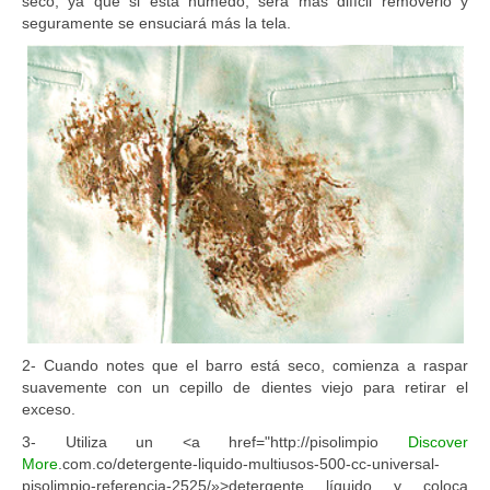
seco, ya que si está húmedo, será más difícil removerlo y
seguramente se ensuciará más la tela.
2- Cuando notes que el barro está seco, comienza a raspar
suavemente con un cepillo de dientes viejo para retirar el
exceso.
3- Utiliza un <a href="http://pisolimpio
Discover
More
.com.co/detergente-liquido-multiusos-500-cc-universal-
pisolimpio-referencia-2525/»>detergente líquido y coloca