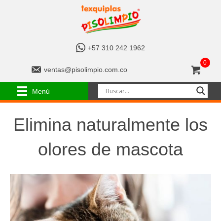
+
+57 310 242 1962
5
0
7
v
ventas@pisolimpio.com.co
3
e
1
n
Menú
0
t
2
a
4
s
Elimina naturalmente los
2
@
1
p
olores de mascota
9
i
6
s
2
o
l
i
m
p
i