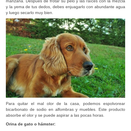
manzana. Después de frotar su pelo y las raíces con la mezcla
y la yema de tus dedos, debes enjuagarlo con abundante agua
y luego secarlo muy bien.
Para quitar el mal olor de la casa, podemos espolvorear
bicarbonato de sodio en alfombras y muebles. Este producto
absorbe el olor y se puede aspirar a las pocas horas.
Orina de gato o hámster: