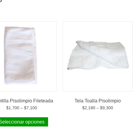
tilla Pisolimpio Fileteada
Tela Toalla Pisolimpio
$
1,700
–
$
7,100
$
2,180
–
$
9,300
Seleccionar opciones