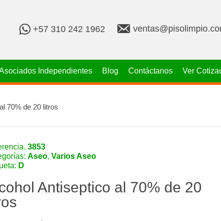
v
+
ventas@pisolimpio.c
+57 310 242 1962
e
5
n
7
t
3
a
1
Asociados Independientes
Blog
Contáctanos
Ver Cotiza
s
0
@
2
p
4
i
2
al 70% de 20 litros
s
1
o
9
l
6
i
2
erencia.
3853
m
egorías:
Aseo
,
Varios Aseo
p
queta:
D
i
o
cohol Antiseptico al 70% de 20
.
c
tros
o
m