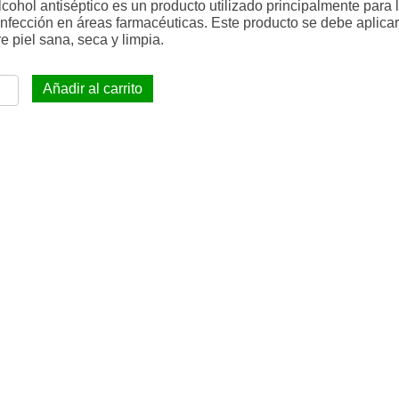
.
lcohol antiséptico es un producto utilizado principalmente para 
c
nfección en áreas farmacéuticas. Este producto se debe aplica
o
e piel sana, seca y limpia.
ohol
Añadir al carrito
iseptico
%
os
tidad