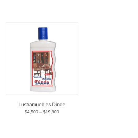
Lustramuebles Dinde
$
4,500
–
$
19,900