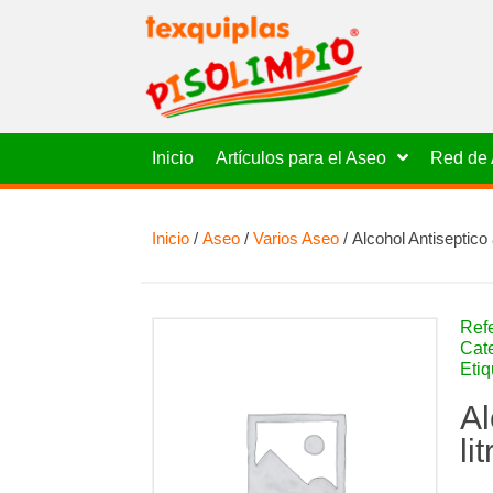
Inicio
Artículos para el Aseo
Red de 
Inicio
/
Aseo
/
Varios Aseo
/ Alcohol Antiseptico 
Ref
Cat
Eti
Al
li