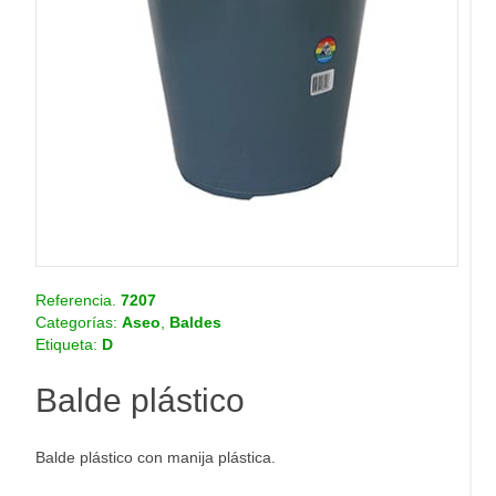
o
.
c
o
m
.
c
o
Referencia.
7207
Categorías:
Aseo
,
Baldes
Etiqueta:
D
Balde plástico
Balde plástico con manija plástica.