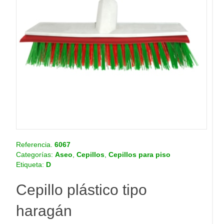
o
.
c
o
m
.
c
o
Referencia.
6067
Categorías:
Aseo
,
Cepillos
,
Cepillos para piso
Etiqueta:
D
Cepillo plástico tipo
haragán