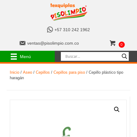
+
+57 310 242 1962
5
7
v
ventas@pisolimpio.com.co
0
3
e
1
n
Menú
0
t
2
a
4
Inicio
/
Aseo
/
Cepillos
/
Cepillos para piso
/ Cepillo plástico tipo
s
2
haragán
@
1
p
9
i
6
s
2
o
l
i
m
p
i