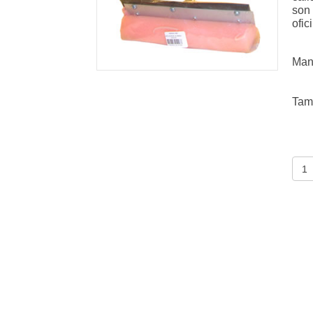
son 
ofic
Man
Tam
Lim
can