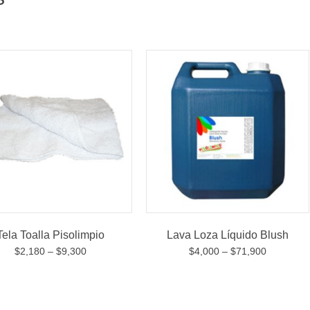
Tela Toalla Pisolimpio
Lava Loza Líquido Blush
$
2,180
–
$
9,300
$
4,000
–
$
71,900