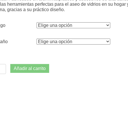
.
las herramientas perfectas para el aseo de vidrios en su hogar 
c
ina, gracias a su práctico diseño.
o
go
año
piavidrios
Añadir al carrito
tidad