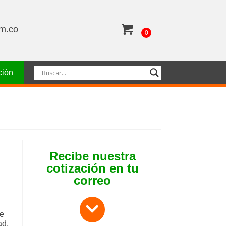
om.co
0
ción
Recibe nuestra
cotización en tu
correo
de
ad,