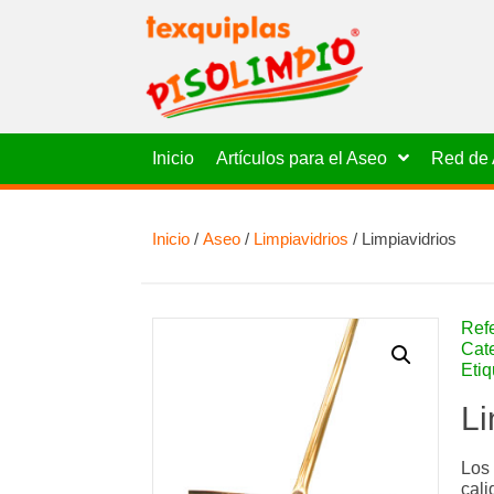
Inicio
Artículos para el Aseo
Red de 
Inicio
/
Aseo
/
Limpiavidrios
/ Limpiavidrios
Ref
Cat
Eti
Li
Los 
cali