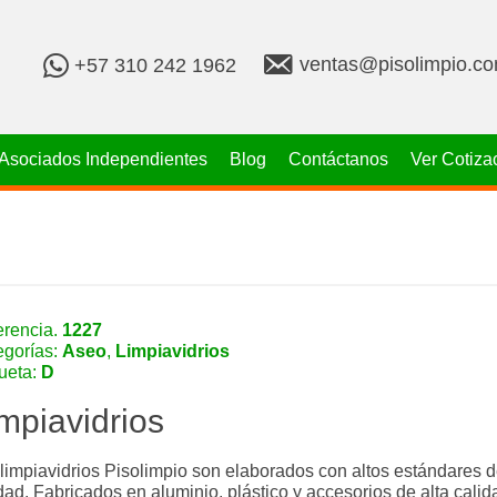
v
+
ventas@pisolimpio.c
+57 310 242 1962
e
5
n
7
t
3
a
1
Asociados Independientes
Blog
Contáctanos
Ver Cotiza
s
0
@
2
p
4
i
2
s
1
o
9
l
6
i
2
erencia.
1227
m
egorías:
Aseo
,
Limpiavidrios
p
queta:
D
i
o
mpiavidrios
.
c
o
limpiavidrios Pisolimpio son elaborados con altos estándares 
m
dad. Fabricados en aluminio, plástico y accesorios de alta calid