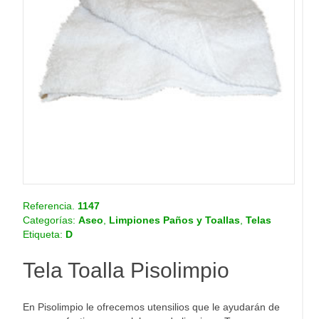
o
.
c
o
m
.
c
o
Referencia.
1147
Categorías:
Aseo
,
Limpiones Paños y Toallas
,
Telas
Etiqueta:
D
Tela Toalla Pisolimpio
En Pisolimpio le ofrecemos utensilios que le ayudarán de