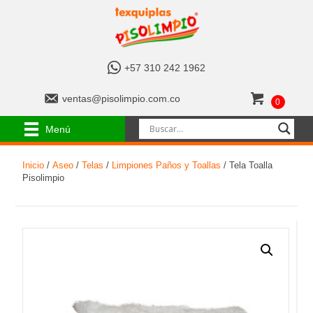
+
+57 310 242 1962
5
7
v
ventas@pisolimpio.com.co
0
3
e
1
n
Menú
0
t
2
a
4
Inicio
/
Aseo
/
Telas
/
Limpiones Paños y Toallas
/ Tela Toalla
s
2
Pisolimpio
@
1
p
9
i
6
s
2
o
l
i
m
p
i