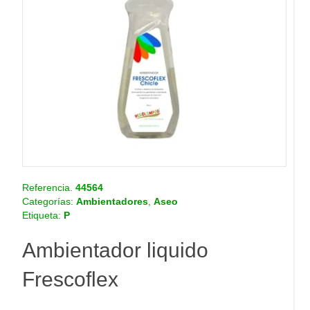
o
.
c
o
m
.
c
o
Referencia.
44564
Categorías:
Ambientadores
,
Aseo
Etiqueta:
P
Ambientador liquido
Frescoflex