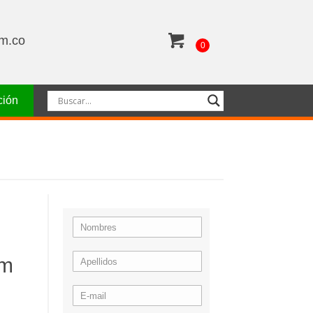
om.co
0
ción
cm