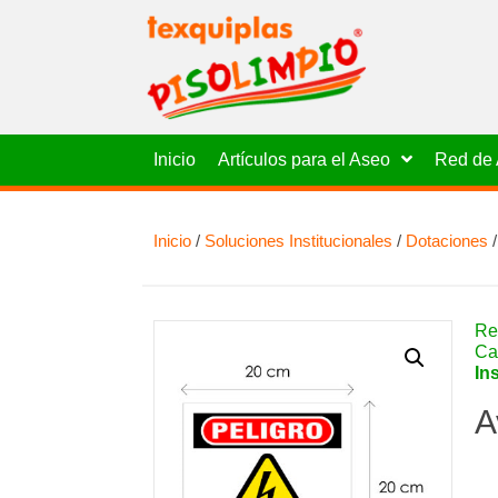
Inicio
Artículos para el Aseo
Red de 
Inicio
/
Soluciones Institucionales
/
Dotaciones
/
Re
Ca
In
A