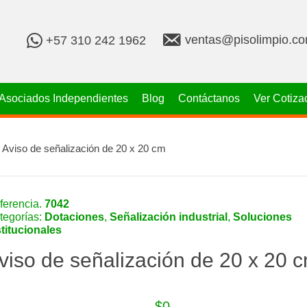
v
+
ventas@pisolimpio.c
+57 310 242 1962
e
5
n
7
t
3
a
1
Asociados Independientes
Blog
Contáctanos
Ver Cotiza
s
0
@
2
p
4
i
2
 Aviso de señalización de 20 x 20 cm
s
1
o
9
l
6
i
2
ferencia.
7042
m
tegorías:
Dotaciones
,
Señalización industrial
,
Soluciones
p
stitucionales
i
o
viso de señalización de 20 x 20 
.
c
o
m
$
0