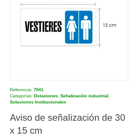
o
.
c
o
m
.
c
o
Referencia.
7041
Categorías:
Dotaciones
,
Señalización industrial
,
Soluciones Institucionales
Aviso de señalización de 30
x 15 cm