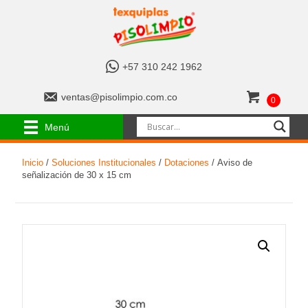
+
+57 310 242 1962
5
7
v
ventas@pisolimpio.com.co
0
3
e
1
n
Menú
0
t
2
a
4
Inicio
/
Soluciones Institucionales
/
Dotaciones
/ Aviso de
s
2
señalización de 30 x 15 cm
@
1
p
9
i
6
s
2
o
l
i
m
p
i