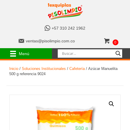
+
+57 310 242 1962
5
7
v
ventas@pisolimpio.com.co
0
3
e
1
n
Menú
0
t
2
a
4
Inicio
/
Soluciones Institucionales
/
Cafetería
/ Azúcar Manuelita
s
2
500 g referencia 9024
@
1
p
9
i
6
s
2
o
l
i
m
p
i