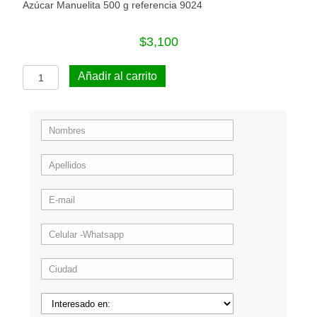
Azúcar Manuelita 500 g referencia 9024
$
3,100
Azúcar
Añadir al carrito
Manuelita
500
g
referencia
9024
cantidad