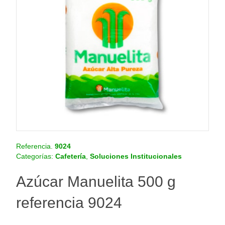
o
.
c
o
m
.
c
o
Referencia.
9024
Categorías:
Cafetería
,
Soluciones Institucionales
Azúcar Manuelita 500 g
referencia 9024