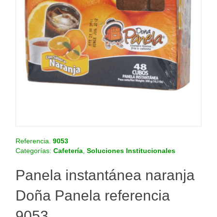
o
.
c
o
m
.
c
o
Referencia.
9053
Categorías:
Cafetería
,
Soluciones Institucionales
Panela instantánea naranja
Doña Panela referencia
9053