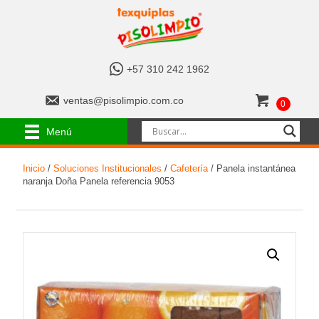
+
+57 310 242 1962
5
7
v
ventas@pisolimpio.com.co
0
3
e
1
n
Menú
0
t
2
a
4
Inicio
/
Soluciones Institucionales
/
Cafetería
/ Panela instantánea
s
2
naranja Doña Panela referencia 9053
@
1
p
9
i
6
s
2
o
l
i
m
p
i