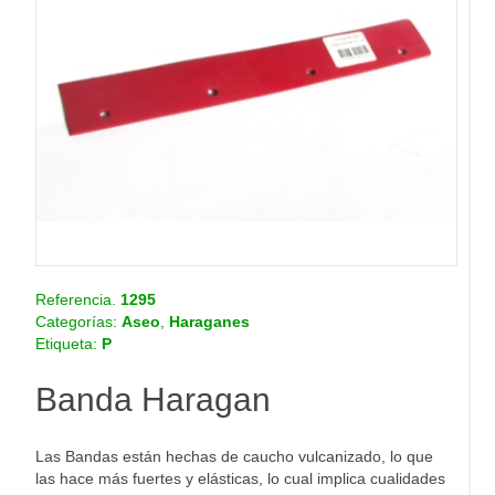
o
.
c
o
m
.
c
o
Referencia.
1295
Categorías:
Aseo
,
Haraganes
Etiqueta:
P
Banda Haragan
Las Bandas están hechas de caucho vulcanizado, lo que
las hace más fuertes y elásticas, lo cual implica cualidades