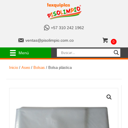
+
+57 310 242 1962
5
7
v
ventas@pisolimpio.com.co
0
3
e
1
n
Menú
0
t
2
a
4
Inicio
/
Aseo
/
Bolsas
/ Bolsa plástica
s
2
@
1
p
9
i
6
s
2
o
l
i
m
p
i