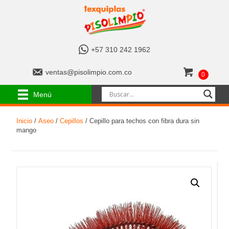
+
+57 310 242 1962
5
7
v
ventas@pisolimpio.com.co
0
3
e
1
n
Menú
0
t
2
a
4
Inicio
/
Aseo
/
Cepillos
/ Cepillo para techos con fibra dura sin
s
2
mango
@
1
p
9
i
6
s
2
o
l
i
m
p
i