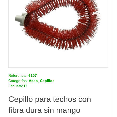
o
.
c
o
m
.
c
o
Referencia.
6107
Categorías:
Aseo
,
Cepillos
Etiqueta:
D
Cepillo para techos con
fibra dura sin mango