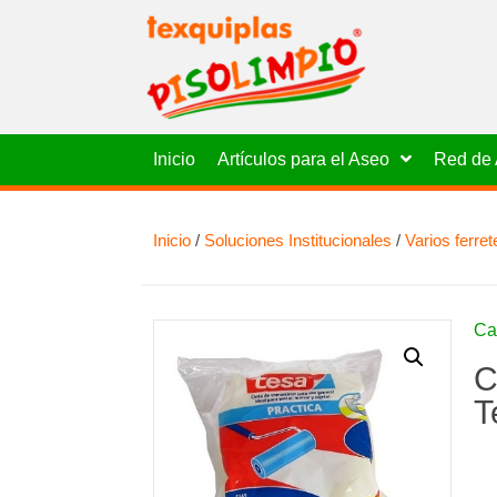
Inicio
Artículos para el Aseo
Red de 
Inicio
/
Soluciones Institucionales
/
Varios ferret
Ca
C
T