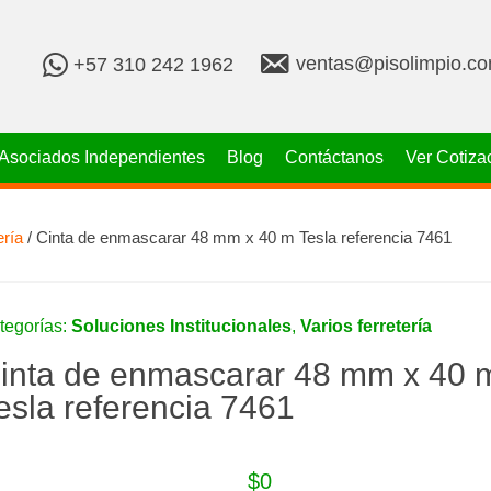
v
+
ventas@pisolimpio.c
+57 310 242 1962
e
5
n
7
t
3
a
1
Asociados Independientes
Blog
Contáctanos
Ver Cotiza
s
0
@
2
p
4
i
2
ería
/ Cinta de enmascarar 48 mm x 40 m Tesla referencia 7461
s
1
o
9
l
6
i
2
tegorías:
Soluciones Institucionales
,
Varios ferretería
m
p
inta de enmascarar 48 mm x 40 
i
o
esla referencia 7461
.
c
o
m
$
0