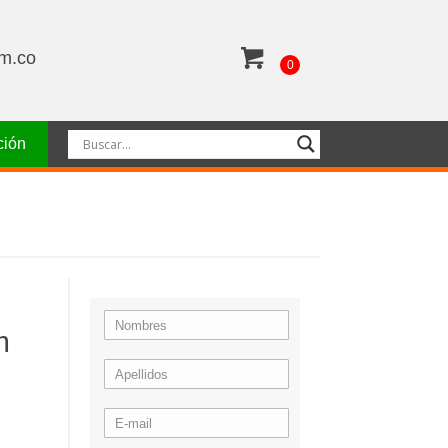
om.co
0
ción
m