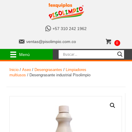
+
+57 310 242 1962
5
7
v
ventas@pisolimpio.com.co
0
3
e
1
n
Menú
0
t
2
a
4
Inicio
/
Aseo
/
Desengrasantes
/
Limpiadores
s
2
multiusos
/ Desengrasante industrial Pisolimpio
@
1
p
9
i
6
s
2
o
l
i
m
p
i