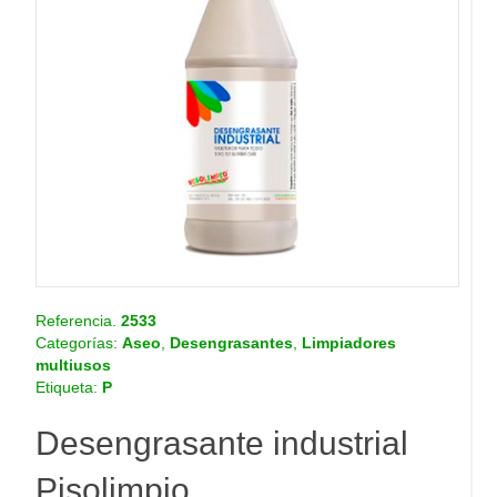
o
.
c
o
m
.
c
o
Referencia.
2533
Categorías:
Aseo
,
Desengrasantes
,
Limpiadores
multiusos
Etiqueta:
P
Desengrasante industrial
Pisolimpio