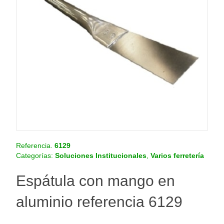
o
.
c
o
m
.
c
o
Referencia.
6129
Categorías:
Soluciones Institucionales
,
Varios ferretería
Espátula con mango en
aluminio referencia 6129