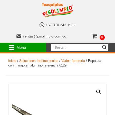
+
+57 310 242 1962
5
7
v
ventas@pisolimpio.com.co
0
3
e
1
n
Menú
0
t
2
a
4
Inicio
/
Soluciones Institucionales
/
Varios ferretería
/ Espátula
s
2
con mango en aluminio referencia 6129
@
1
p
9
i
6
s
2
o
l
i
m
p
i