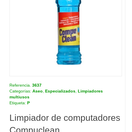
o
.
c
o
m
.
c
o
Referencia.
3637
Categorías:
Aseo
,
Especializados
,
Limpiadores
multiusos
Etiqueta:
P
Limpiador de computadores
Compuclean