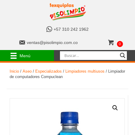
+
+57 310 242 1962
5
7
v
ventas@pisolimpio.com.co
0
3
e
1
n
Menú
0
t
2
a
4
Inicio
/
Aseo
/
Especializados
/
Limpiadores multiusos
/ Limpiador
s
2
de computadores Compuclean
@
1
p
9
i
6
s
2
o
l
i
m
p
i