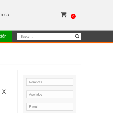
om.co
0
ción
 x