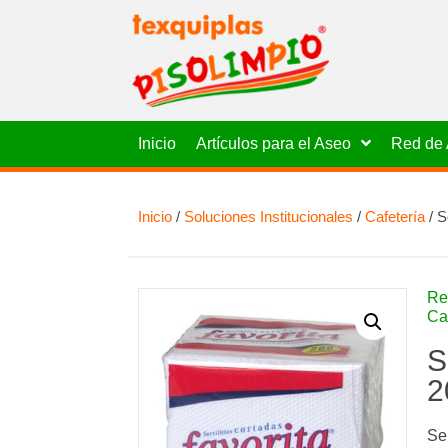
Inicio
Artículos para el Aseo
Red de 
Inicio
/
Soluciones Institucionales
/
Cafetería
/ S
Re
Ca
S
2
Se