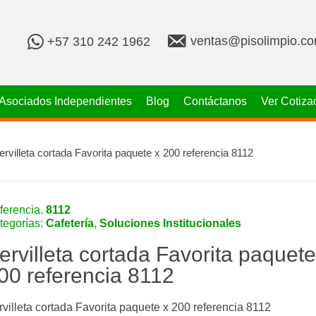
v
+
ventas@pisolimpio.c
+57 310 242 1962
e
5
n
7
t
3
a
1
Asociados Independientes
Blog
Contáctanos
Ver Cotiza
s
0
@
2
p
4
i
2
ervilleta cortada Favorita paquete x 200 referencia 8112
s
1
o
9
l
6
i
2
ferencia.
8112
m
tegorías:
Cafetería
,
Soluciones Institucionales
p
i
ervilleta cortada Favorita paquete
o
.
00 referencia 8112
c
o
m
rvilleta cortada Favorita paquete x 200 referencia 8112