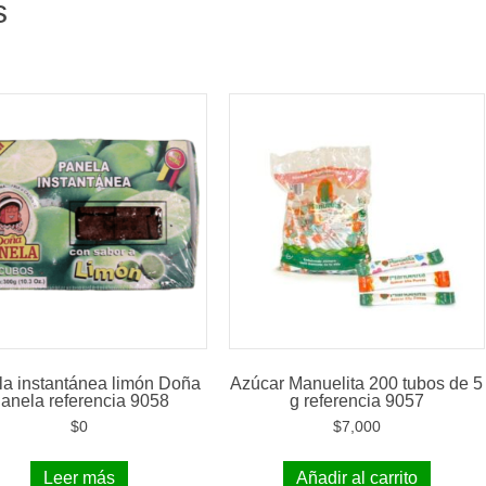
s
a instantánea limón Doña
Azúcar Manuelita 200 tubos de 5
anela referencia 9058
g referencia 9057
$
0
$
7,000
Leer más
Añadir al carrito