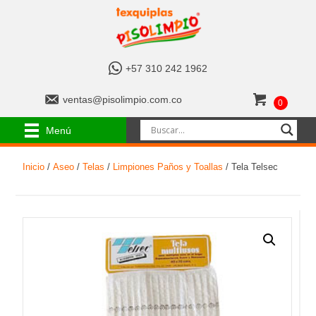
+
+57 310 242 1962
5
7
v
ventas@pisolimpio.com.co
0
3
e
1
n
Menú
0
t
2
a
4
Inicio
/
Aseo
/
Telas
/
Limpiones Paños y Toallas
/ Tela Telsec
s
2
@
1
p
9
i
6
s
2
o
l
i
m
p
i