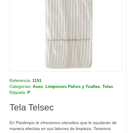
o
.
c
o
m
.
c
o
Referencia.
1151
Categorías:
Aseo
,
Limpiones Paños y Toallas
,
Telas
Etiqueta:
P
Tela Telsec
En Pisolimpio le ofrecemos utensilios que le ayudarán de
manera efectiva en sus labores de limpieza. Tenemos