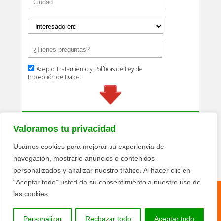
Valoramos tu privacidad
Usamos cookies para mejorar su experiencia de
navegación, mostrarle anuncios o contenidos
personalizados y analizar nuestro tráfico. Al hacer clic en
“Aceptar todo” usted da su consentimiento a nuestro uso de
las cookies.
Política de privacidad
Términos y condiciones
© 2026 Texquiplas Pisolimpio - Todos los derechos
Personalizar
Rechazar todo
Aceptar todo
reservados.