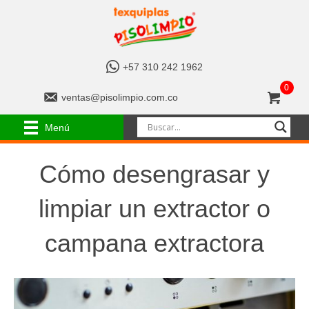
+
+57 310 242 1962
5
0
7
v
ventas@pisolimpio.com.co
3
e
1
n
Menú
0
t
2
a
4
s
Cómo desengrasar y
2
@
1
p
limpiar un extractor o
9
i
6
s
2
o
campana extractora
l
i
m
p
i