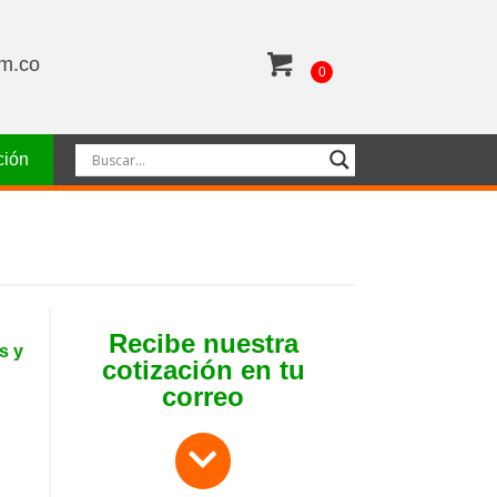
om.co
0
ción
Recibe nuestra
s y
cotización en tu
correo