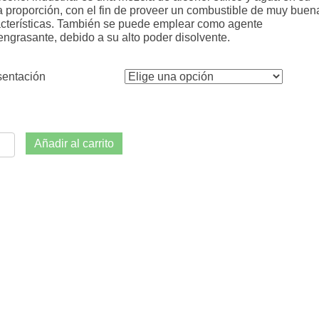
.
a proporción, con el fin de proveer un combustible de muy buen
c
acterísticas. También se puede emplear como agente
o
ngrasante, debido a su alto poder disolvente.
sentación
ohol
Añadir al carrito
strial
%
tidad