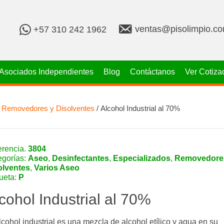
v
+
ventas@pisolimpio.c
+57 310 242 1962
e
5
n
7
t
3
a
1
Asociados Independientes
Blog
Contáctanos
Ver Cotiza
s
0
@
2
p
4
i
2
/
Removedores y Disolventes
/ Alcohol Industrial al 70%
s
1
o
9
l
6
i
2
erencia.
3804
m
egorías:
Aseo
,
Desinfectantes
,
Especializados
,
Removedore
p
olventes
,
Varios Aseo
i
queta:
P
o
.
cohol Industrial al 70%
c
o
m
lcohol industrial es una mezcla de alcohol etílico y agua en su