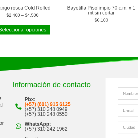
ngo rosca Cold Rolled
Bayetilla Pisolimpio 70 c.m. x 1
mt sin cortar
$
2,400
–
$
4,500
$
6,100
Seleccionar opciones
Información de contacto
a
Pbx:
(+57) (601) 915 6125
al
(+57) 310 248 0949
(+57) 310 248 0550
or
WhatsApp:
(+57) 310 242 1962