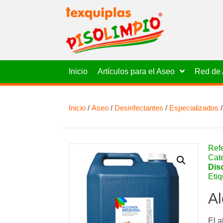
Inicio
Artículos para el Aseo
Red de 
Inicio
/
Aseo
/
Desinfectantes
/
Especializados
Ref
Cat
Dis
Eti
Al
El a