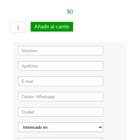
$
0
Cepillo
Añadir al carrito
para
lavar
tanques
cantidad