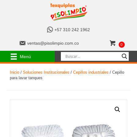
+
+57 310 242 1962
5
7
v
ventas@pisolimpio.com.co
0
3
e
1
n
Menú
0
t
2
a
4
Inicio
/
Soluciones Institucionales
/
Cepillos industriales
/ Cepillo
s
2
para lavar tanques
@
1
p
9
i
6
s
2
o
l
i
m
p
i