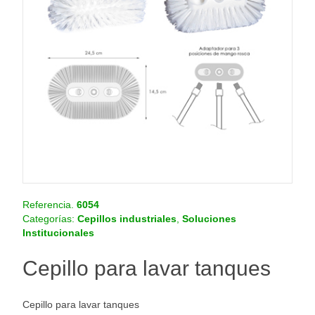
o
.
c
o
m
.
c
o
Referencia.
6054
Categorías:
Cepillos industriales
,
Soluciones
Institucionales
Cepillo para lavar tanques
Cepillo para lavar tanques