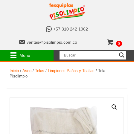
+
+57 310 242 1962
5
7
v
ventas@pisolimpio.com.co
0
3
e
1
n
Menú
0
t
2
a
4
Inicio
/
Aseo
/
Telas
/
Limpiones Paños y Toallas
/ Tela
s
2
Pisolimpio
@
1
p
9
i
6
s
2
o
l
i
m
p
i