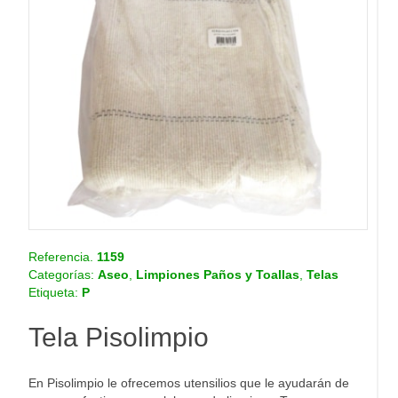
o
.
c
o
m
.
c
o
Referencia.
1159
Categorías:
Aseo
,
Limpiones Paños y Toallas
,
Telas
Etiqueta:
P
Tela Pisolimpio
En Pisolimpio le ofrecemos utensilios que le ayudarán de