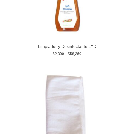
Limpiador y Desinfectante LYD
$
2,300
–
$
58,260