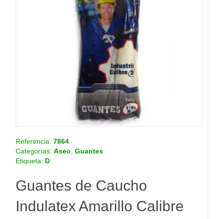
o
.
c
o
m
.
c
o
Referencia.
7864
Categorías:
Aseo
,
Guantes
Etiqueta:
D
Guantes de Caucho
Indulatex Amarillo Calibre