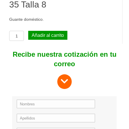
35 Talla 8
Guante doméstico.
Guantes
Añadir al carrito
de
Caucho
Indulatex
Recibe nuestra cotización en tu
Amarillo
correo
Calibre
35
Talla
8
cantidad