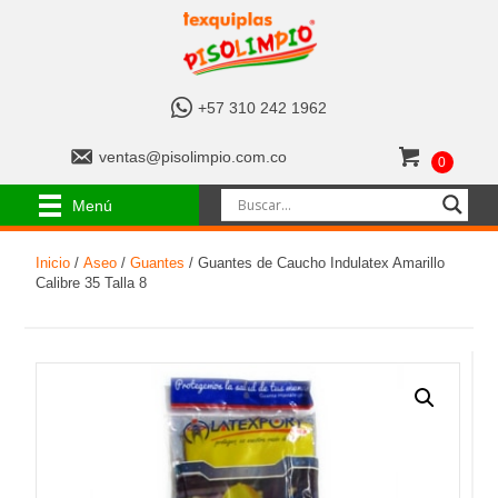
+
+57 310 242 1962
5
7
v
ventas@pisolimpio.com.co
0
3
e
1
n
Menú
0
t
2
a
4
Inicio
/
Aseo
/
Guantes
/ Guantes de Caucho Indulatex Amarillo
s
2
Calibre 35 Talla 8
@
1
p
9
i
6
s
2
o
l
i
m
p
i